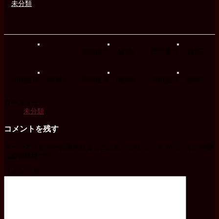
未分類
四街道市 I様邸1
四街道市 I様邸2
四街道市 I様邸3
四街道市 I様邸4
四街道市 I様邸5
カテゴリー
未分類
コメントを残す
メールアドレスが公開されることはありません。
※
が付いている欄
は必須項目です
コメント
※