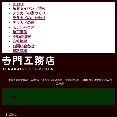
HOME
新着＆イベント情報
テラカドの家づくり
テラカドのこだわり
テラカドの家
モデルハウス
施工事例
不動産情報
会社概要
お問い合わせ
資料請求
地震に最強の構造・制耐震工法のフル装備の家、完全自由設計・本格木造注文住宅の寺門
工務店
未分類
HOME