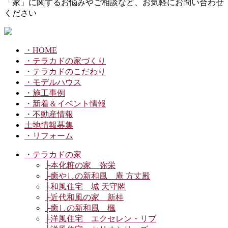
「家」に関するお悩みやご相談など、お気軽にお問い合わせ
ください
・HOME
・テラカドの家づくり
・テラカドのこだわり
・モデルハウス
・施工事例
・新着＆イベント情報
・不動産情報
土地情報募集
・リフォーム
・テラカドの家
├本化粧の家 弥栄
├癒やしの新和風 庵 方丈殿
├和風住宅 城 天守閣
├近代和風の家 新桂
├癒しの新和風 楓
├洋風住宅 エクセレン・リブ