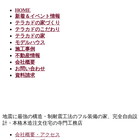
HOME
新着＆イベント情報
テラカドの家づくり
テラカドのこだわり
テラカドの家
モデルハウス
施工事例
不動産情報
会社概要
お問い合わせ
資料請求
地震に最強の構造・制耐震工法のフル装備の家、完全自由設
計・本格木造注文住宅の寺門工務店
会社概要・アクセス