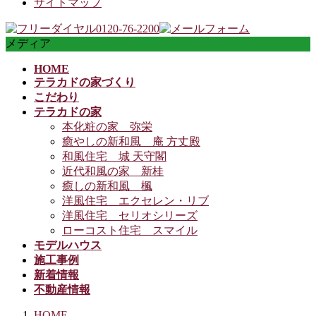
サイトマップ
メディア
HOME
テラカドの家づくり
こだわり
テラカドの家
本化粧の家 弥栄
癒やしの新和風 庵 方丈殿
和風住宅 城 天守閣
近代和風の家 新桂
癒しの新和風 楓
洋風住宅 エクセレン・リブ
洋風住宅 セリオシリーズ
ローコスト住宅 スマイル
モデルハウス
施工事例
新着情報
不動産情報
HOME