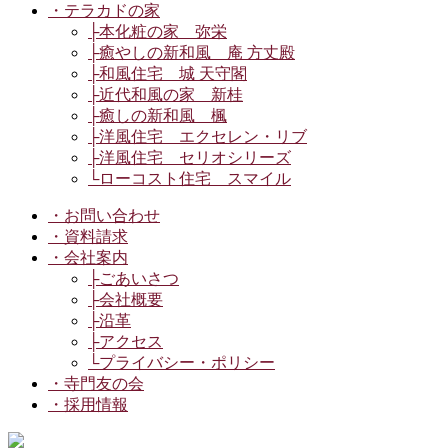
・テラカドの家
├本化粧の家 弥栄
├癒やしの新和風 庵 方丈殿
├和風住宅 城 天守閣
├近代和風の家 新桂
├癒しの新和風 楓
├洋風住宅 エクセレン・リブ
├洋風住宅 セリオシリーズ
└ローコスト住宅 スマイル
・お問い合わせ
・資料請求
・会社案内
├ごあいさつ
├会社概要
├沿革
├アクセス
└プライバシー・ポリシー
・寺門友の会
・採用情報