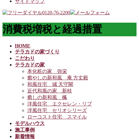
サイトマップ
消費税増税と経過措置
HOME
テラカドの家づくり
こだわり
テラカドの家
本化粧の家 弥栄
癒やしの新和風 庵 方丈殿
和風住宅 城 天守閣
近代和風の家 新桂
癒しの新和風 楓
洋風住宅 エクセレン・リブ
洋風住宅 セリオシリーズ
ローコスト住宅 スマイル
モデルハウス
施工事例
新着情報