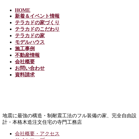
HOME
新着＆イベント情報
テラカドの家づくり
テラカドのこだわり
テラカドの家
モデルハウス
施工事例
不動産情報
会社概要
お問い合わせ
資料請求
地震に最強の構造・制耐震工法のフル装備の家、完全自由設
計・本格木造注文住宅の寺門工務店
会社概要・アクセス